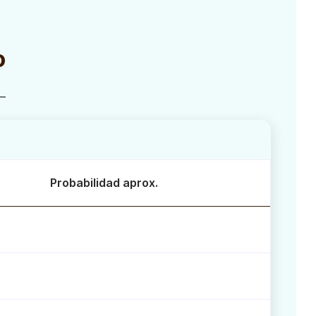
o
Probabilidad aprox.