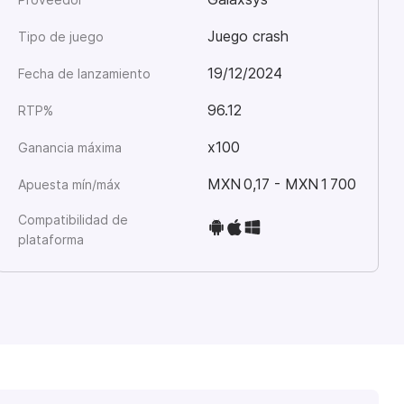
Juego crash
Tipo de juego
19/12/2024
Fecha de lanzamiento
96.12
RTP%
x100
Ganancia máxima
MXN 0,17 - MXN 1 700
Apuesta mín/máx
Compatibilidad de
plataforma