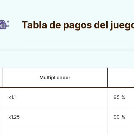
Tabla de pagos del jueg
Multiplicador
x1.1
95 %
x1.25
90 %