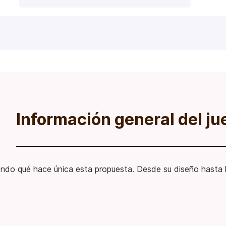
Información general del ju
fondo qué hace única esta propuesta. Desde su diseño hasta 