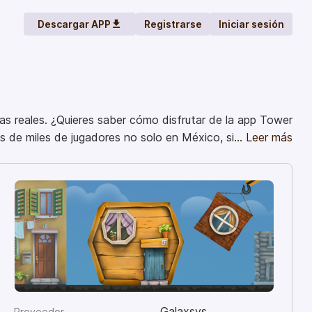
Descargar APP
Registrarse
Iniciar sesión
s reales. ¿Quieres saber cómo disfrutar de la app Tower
s de miles de jugadores no solo en México, sino en todo
... Leer más
nerte como nunca antes.
Galaxsys
Proveedor