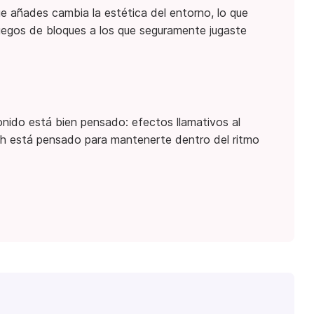
 añades cambia la estética del entorno, lo que
juegos de bloques a los que seguramente jugaste
onido está bien pensado: efectos llamativos al
ush está pensado para mantenerte dentro del ritmo