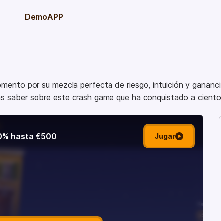
Demo
APP
ento por su mezcla perfecta de riesgo, intuición y ganancia
as saber sobre este crash game que ha conquistado a ciento
que te puede hacer ganar mucho dinero o, al menos, entrete
0% hasta €500
Jugar