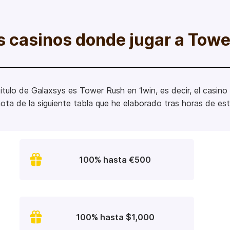
s casinos donde jugar a Tow
tulo de Galaxsys es Tower Rush en 1win, es decir, el casino
ota de la siguiente tabla que he elaborado tras horas de e
100% hasta €500
100% hasta $1,000