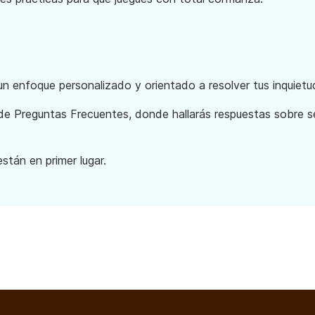
 enfoque personalizado y orientado a resolver tus inquietu
e Preguntas Frecuentes, donde hallarás respuestas sobre s
tán en primer lugar.