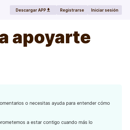
Descargar APP
Registrarse
Iniciar sesión
a apoyarte
 comentarios o necesitas ayuda para entender cómo
omprometemos a estar contigo cuando más lo