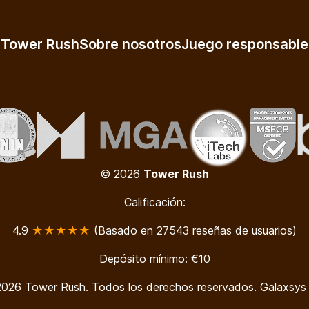
Tower Rush
Sobre nosotros
Juego responsable
© 2026
Tower Rush
Calificación:
4.9
★★★★★
(Basado en 27543 reseñas de usuarios)
Depósito mínimo: €10
26 Tower Rush. Todos los derechos reservados. Galaxsys e